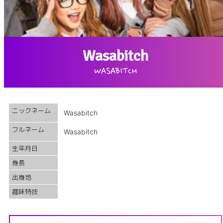
Wasabitch
WASABITCH
ニックネーム
Wasabitch
フルネーム
Wasabitch
生年月日
身長
出身地
趣味特技