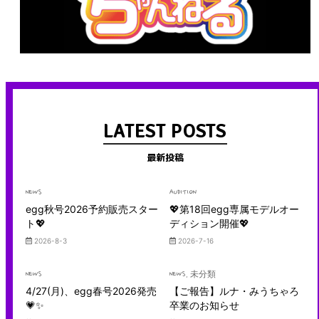
LATEST POSTS
最新投稿
NEWS
AUDITION
egg秋号2026予約販売スター
💖第18回egg専属モデルオー
ト💖
ディション開催💖
2026-8-3
2026-7-16
NEWS
NEWS
, 未分類
4/27(月)、egg春号2026発売
【ご報告】ルナ・みうちゃろ
💗✨
卒業のお知らせ