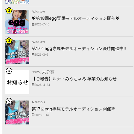
2
AUDITION
💖第18回egg専属モデルオーディション開催💖
2026-7-16
3
AUDITION
第17回egg専属モデルオーディション決勝開催中‼︎
2026-3-6
4
NEWS
, 未分類
【ご報告】ルナ・みうちゃろ 卒業のお知らせ
2026-4-24
5
AUDITION
第17回egg専属モデルオーディション開催🩷
2026-1-14