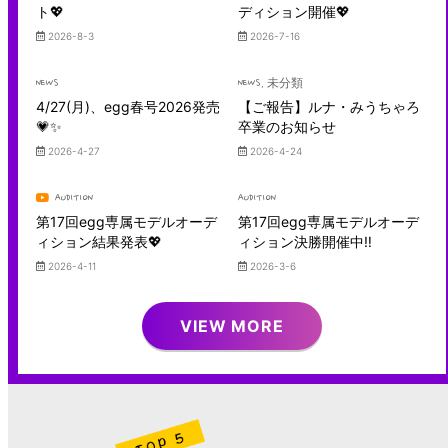
ト💖
ディション開催💖
2026-8-3
2026-7-16
NEWS
NEWS
, 未分類
4/27(月)、egg春号2026発売
【ご報告】ルナ・みうちゃろ
💗✨
卒業のお知らせ
2026-4-27
2026-4-24
AUDITION
AUDITION
第17回egg専属モデルオーデ
第17回egg専属モデルオーデ
ィション結果発表💖
ィション決勝開催中‼︎
2026-4-11
2026-3-6
VIEW MORE