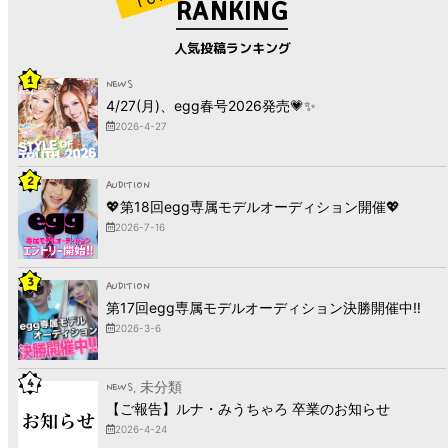
RANKING
人気投稿ランキング
1
NEWS
4/27(月)、egg春号2026発売💗✨
2026-4-27
2
AUDITION
💖第18回egg専属モデルオーディション開催💖
2026-7-16
3
AUDITION
第17回egg専属モデルオーディション決勝開催中‼︎
2026-3-6
4
NEWS
, 未分類
【ご報告】ルナ・みうちゃろ 卒業のお知らせ
2026-4-24